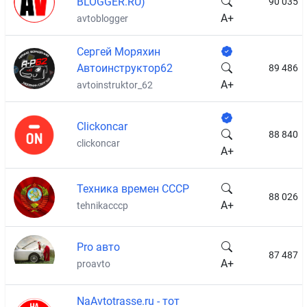
BLOGGER.RU)
90 035
A+
avtoblogger
Сергей Моряхин
Автоинструктор62
89 486
A+
avtoinstruktor_62
Сlickoncar
88 840
clickoncar
A+
Техника времен СССР
88 026
A+
tehnikacccp
Pro авто
87 487
A+
proavto
NaAvtotrasse.ru - тот