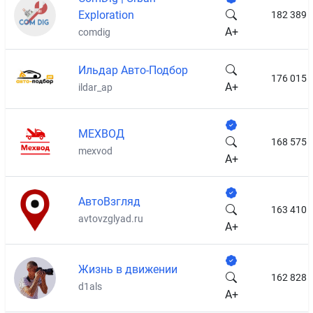
Exploration
182 389
A+
comdig
Ильдар Авто-Подбор
176 015
A+
ildar_ap
МЕХВОД
168 575
mexvod
A+
АвтоВзгляд
163 410
avtovzglyad.ru
A+
Жизнь в движении
162 828
d1als
A+