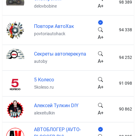
98 389
A+
delovbobine
Повтори АвтоХак
94 338
povtoriautohack
A+
Секреты автоперекупа
94 252
A+
autoby
5 Колесо
91 098
A+
5koleso.ru
Алексей Тулкин DIY
90 862
A+
alexeitulkin
АВТОБЛОГЕР (AVTO-