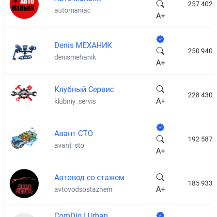
257 402
automaniac
A+
Denis МЕХАНИК
250 940
denismehanik
A+
Клубный Сервис
228 430
A+
klubniy_servis
Авант СТО
192 587
avant_sto
A+
Автовод со стажем
185 933
A+
avtovodsostazhem
ComDig | Urban