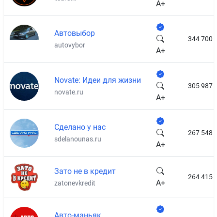
A+
Автовыбор
344 700
autovybor
A+
Novate: Идеи для жизни
305 987
novate.ru
A+
Сделано у нас
267 548
sdelanounas.ru
A+
Зато не в кредит
264 415
A+
zatonevkredit
Авто-маньяк