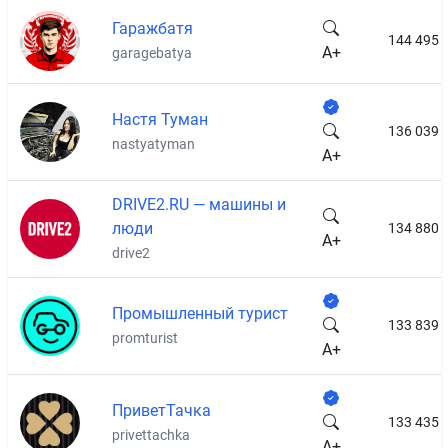
Гаражбатя
144 495
A+
garagebatya
Настя Туман
136 039
nastyatyman
A+
DRIVE2.RU — машины и
люди
134 880
A+
drive2
Промышленный турист
133 839
promturist
A+
ПриветТачка
133 435
privettachka
A+