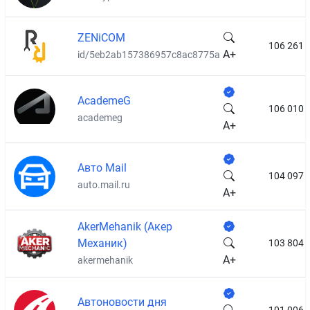
ZENiCOM
106 261
A+
id/5eb2ab157386957c8ac8775a
AcademeG
106 010
academeg
A+
Авто Mail
104 097
auto.mail.ru
A+
AkerMehanik (Акер
Механик)
103 804
A+
akermehanik
Автоновости дня