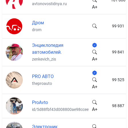
101 006
avtonovostidnya.ru
A+
Дром
99 931
drom
Энциклопедия
автомобилей.
99 841
A+
zenkevich_zis
PRO АВТО
99 525
theproauto
A+
ProAvto
98 887
A+
id/5d88fbf43d008800ae98ccee
Электроник