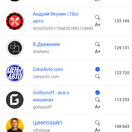
Андрей Якунин | Про
авто
133 169
A+
id/602cc0c170a82b78821cded0
В Движении
129 131
A+
dvizhenii
CenyAvto.com
122 720
cenyavto.com
Gorbunoff - все о
машинах
113 253
A+
gorbunoff
ЦИФРОХАЙП
108 843
A+
cifrohype