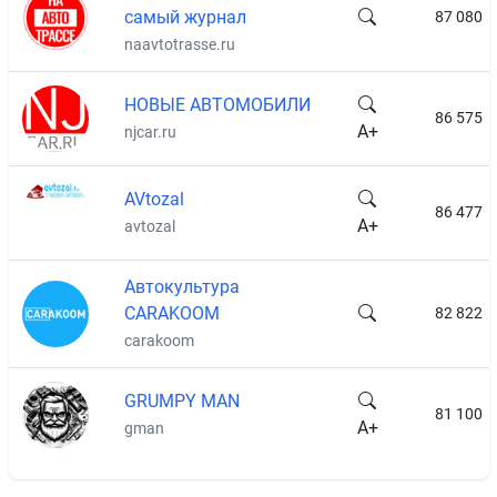
самый журнал
87 080
naavtotrasse.ru
НОВЫЕ АВТОМОБИЛИ
86 575
A+
njcar.ru
AVtozal
86 477
A+
avtozal
Автокультура
CARAKOOM
82 822
carakoom
GRUMPY MAN
81 100
A+
gman