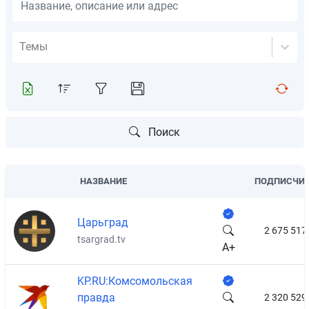
Темы
Поиск
НАЗВАНИЕ
ПОДПИСЧИ
Царьград
2 675 517
tsargrad.tv
A+
KP.RU:Комсомольская
правда
2 320 529