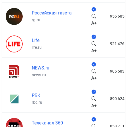
Российская газета
955 685
rg.ru
A+
Life
921 476
life.ru
A+
NEWS.ru
905 583
news.ru
A+
РБК
890 624
rbc.ru
A+
Телеканал 360
858 711