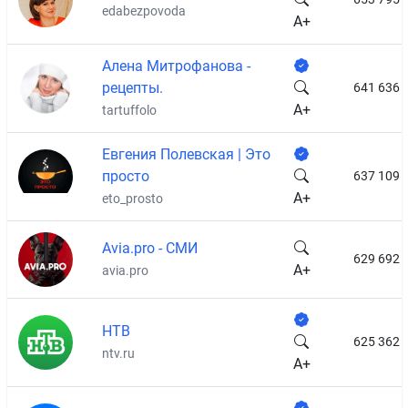
edabezpovoda
A+
Алена Митрофанова -
рецепты.
641 636
A+
tartuffolo
Евгения Полевская | Это
просто
637 109
A+
eto_prosto
Avia.pro - СМИ
629 692
A+
avia.pro
НТВ
625 362
ntv.ru
A+