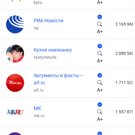
A+
kpru
РИА Новости
2 165 966
ria
A+
Кухня наизнанку
2 090 542
tastyminute
A+
Аргументы и факты –
aif.ru
1 711 523
A+
aif.ru
МК
1 557 873
mk.ru
A+