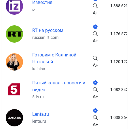
Известия
1 388 623
iz
A+
RT на русском
1 176 572
russian.rt.com
A+
Готовим с Калниной
Натальей
1 120 122
A+
kalnina
Пятый канал - новости и
видео
1 082 842
A+
5-tv.ru
Lenta.ru
1 038 364
lenta.ru
A+