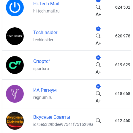
Hi-Tech Mail
624 532
hi-tech.mail.ru
A+
TechInsider
620 978
techinsider
A+
Спортс“
619 629
sportsru
A+
ИА Регнум
618 668
regnum.ru
A+
Вкусные Советы
612 460
id/5e6329bdee97541f751b299a