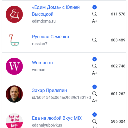
«Едим Дома» с Юлией
Высоцкой
611 578
A+
edimdoma.ru
Русская Семёрка
603 489
russian7
Woman.ru
602 748
woman
A+
Захар Прилепин
601 262
id/6091546c064ac9639c18017d
A+
Еда на любой Вкус MIX
596 004
edanalyuboivkus