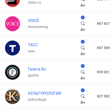
360tv.ru
A+
VOICE
847 437
thevoicemag
A+
ТАСС
847 369
tass
A+
Газета.Ru
833 031
gazeta
A+
КУЛЬТУРОЛОГИЯ
827 582
kulturologia
A+