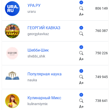
УРА.РУ
806 149
uraru
A+
ГЕОРГИЙ КАВКАЗ
760 387
georgykavkaz
Шебби-Шик
750 226
shebbi_shik
A+
Популярная наука
749 945
nauka
A+
Кулинарный Микс
738 641
kulinarniymix
A+