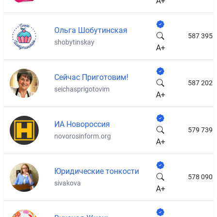
A+
Ольга Шобутинская
587 395
shobytinskay
A+
Сейчас Приготовим!
587 202
seichasprigotovim
A+
ИА Новороссия
579 739
novorosinform.org
A+
Юридические тонкости
578 090
sivakova
A+