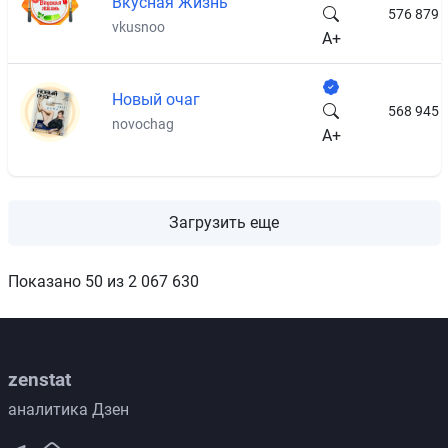
Вкусная Жизнь
576 879
vkusnoo
A+
Новый очаг
568 945
novochag
A+
Загрузить еще
Показано 50 из 2 067 630
zenstat
аналитика Дзен