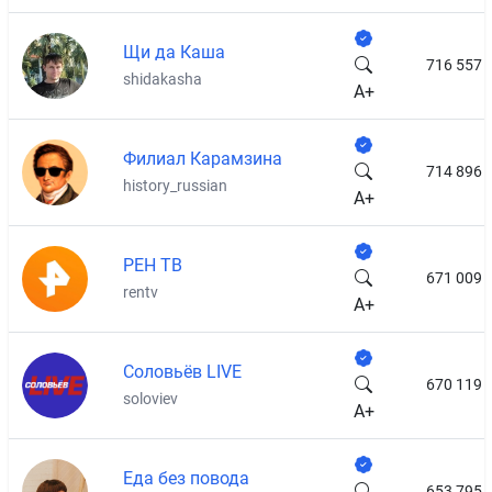
Щи да Каша
716 557
shidakasha
A+
Филиал Карамзина
714 896
history_russian
A+
РЕН ТВ
671 009
rentv
A+
Соловьёв LIVE
670 119
soloviev
A+
Еда без повода
653 795