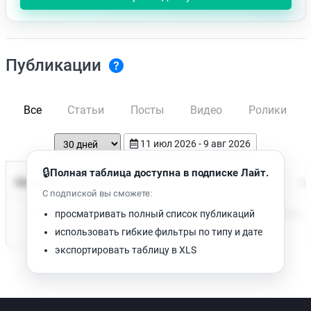
Публикации
Все
Статьи
Посты
Видео
Ролики
11 июл 2026 - 9 авг 2026
🔒
Полная таблица доступна в подписке Лайт.
Время чтения
Название
Просмотров
Да
С подпиской вы сможете:
Нет доступных публикаций. Попробуйте изменить фильтр.
просматривать полный список публикаций
использовать гибкие фильтры по типу и дате
экспортировать таблицу в XLS