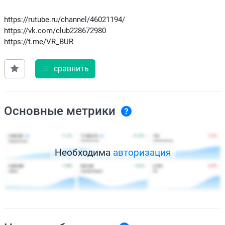
https://rutube.ru/channel/46021194/
https://vk.com/club228672980
https://t.me/VR_BUR
сравнить
Основные метрики
Необходима
авторизация