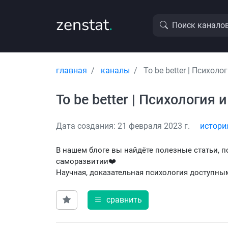
zenstat
.
Поиск канало
главная
каналы
To be better | Психол
To be better | Психология
Дата создания: 21 февраля 2023 г.
истори
В нашем блоге вы найдёте полезные статьи, п
саморазвитии❤️
Научная, доказательная психология доступны
сравнить