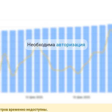
Необходима
авторизация
отров временно недоступны.