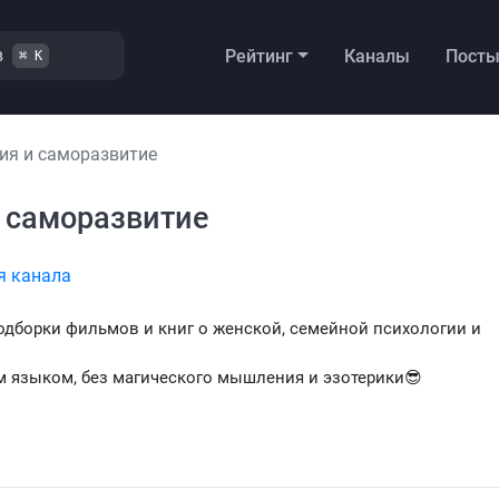
в
Рейтинг
Каналы
Пост
⌘ K
огия и cаморазвитие
 и cаморазвитие
я канала
одборки фильмов и книг о женской, семейной психологии и
м языком, без магического мышления и эзотерики😎