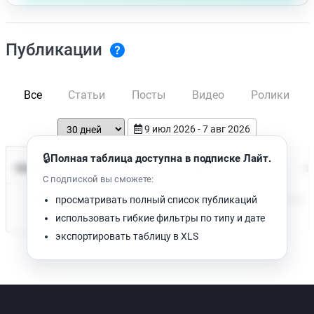
Публикации
Все
Статьи
Посты
Видео
Ролики
9 июл 2026 - 7 авг 2026
🔒
Полная таблица доступна в подписке Лайт.
Время чтения
Название
Просмотров
Да
С подпиской вы сможете:
Нет доступных публикаций. Попробуйте изменить фильтр.
просматривать полный список публикаций
использовать гибкие фильтры по типу и дате
экспортировать таблицу в XLS