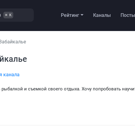
в
Рейтинг
Каналы
Пост
⌘ K
 Забайкалье
айкалье
я канала
ь рыбалкой и съемкой своего отдыха. Хочу попробовать научи