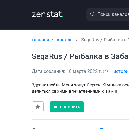
zenstat
.
Поиск канало
главная
каналы
SegaRus / Рыбалка в
SegaRus / Рыбалка в Заб
Дата создания: 18 марта 2022 г.
истори
Здравствуйте! Меня зовут Сергей. Я увлекаюс
делиться своими впечатлениями с вами!
сравнить