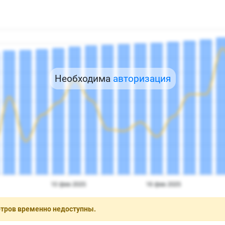
Необходима
авторизация
отров временно недоступны.