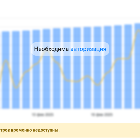
Необходима
авторизация
отров временно недоступны.