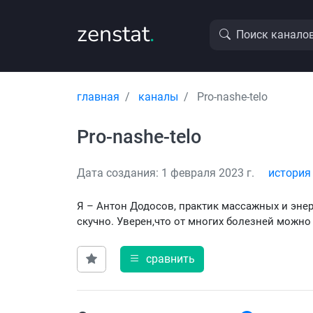
zenstat
.
Поиск канало
главная
каналы
Pro-nashe-telo
Pro-nashe-telo
Дата создания: 1 февраля 2023 г.
история
Я – Антон Додосов, практик массажных и энер
скучно. Уверен,что от многих болезней можно
сравнить