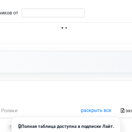
чиков от
Нет доступных упоминаний.
раскрыть все
эк
Ролики
🔒
Полная таблица доступна в подписке Лайт.
Время чтения
Просмотров