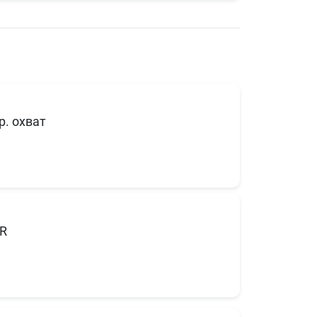
р. охват
R