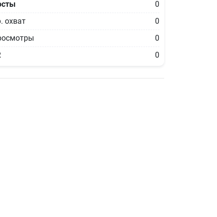
осты
0
. охват
0
росмотры
0
R
0