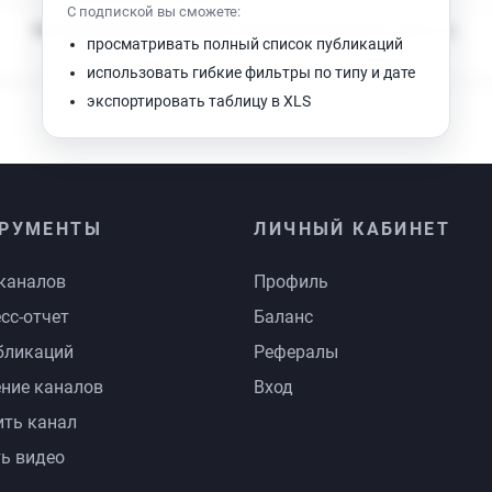
С подпиской вы сможете:
Нет доступных публикаций. Попробуйте изменить фильтр.
просматривать полный список публикаций
использовать гибкие фильтры по типу и дате
экспортировать таблицу в XLS
РУМЕНТЫ
ЛИЧНЫЙ КАБИНЕТ
каналов
Профиль
сс-отчет
Баланс
бликаций
Рефералы
ние каналов
Вход
ть канал
ь видео