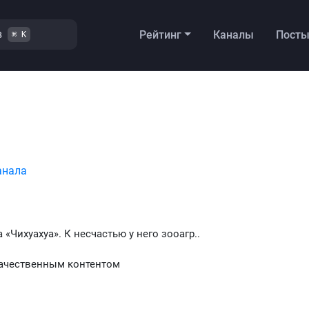
в
Рейтинг
Каналы
Пост
⌘ K
анала
 «Чихуахуа». К несчастью у него зооагр..
 качественным контентом