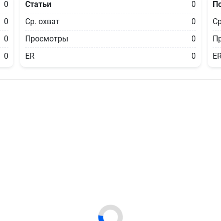
0
Статьи
0
П
0
Ср. охват
0
Ср
0
Просмотры
0
П
0
ER
0
E