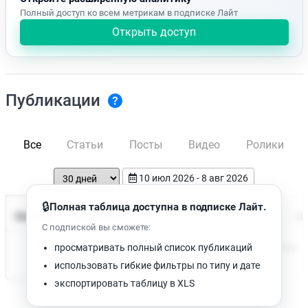
Полный доступ ко всем метрикам в подписке Лайт
Открыть доступ
Публикации
Все
Статьи
Посты
Видео
Ролики
10 июл 2026 - 8 авг 2026
🔒
Полная таблица доступна в подписке Лайт.
Время чтения
Название
Просмотров
Да
С подпиской вы сможете:
Нет доступных публикаций. Попробуйте изменить фильтр.
просматривать полный список публикаций
использовать гибкие фильтры по типу и дате
экспортировать таблицу в XLS