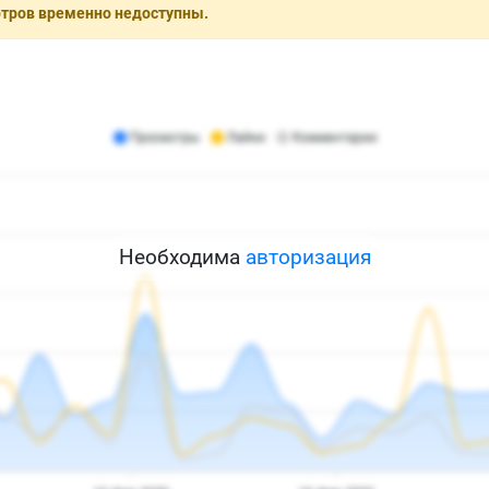
отров временно недоступны.
Необходима
авторизация