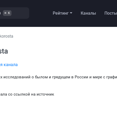
в
Рейтинг
Каналы
Пост
⌘ K
korostа
stа
я канала
х исследований о былом и грядущем в России и мире с граф
ала со ссылкой на источник