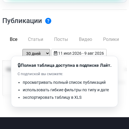
Публикации
Все
Статьи
Посты
Видео
Ролики
11 июл 2026 - 9 авг 2026
🔒
Полная таблица доступна в подписке Лайт.
Время чтения
Название
Просмотров
Да
С подпиской вы сможете:
Нет доступных публикаций. Попробуйте изменить фильтр.
просматривать полный список публикаций
использовать гибкие фильтры по типу и дате
экспортировать таблицу в XLS