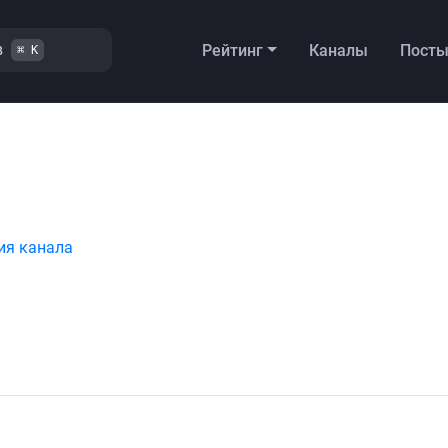
в
Рейтинг
Каналы
Пост
⌘ K
ия канала