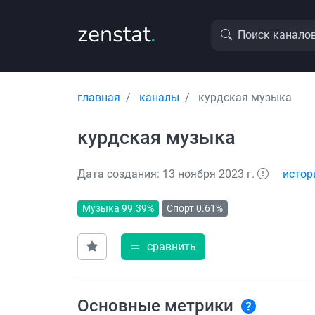
zenstat
.
Поиск канало
главная
каналы
курдская музыка
курдская музыка
Дата создания: 13 ноября 2023 г.
истор
Музыка 99.39%
Спорт 0.61%
сравнить
Основные метрики