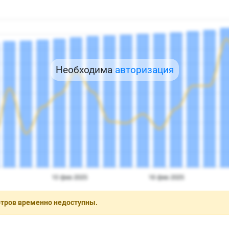
Необходима
авторизация
отров временно недоступны.