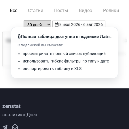
Все
Статьи
Посты
Видео
Ролики
8 июл 2026 - 6 авг 2026
🔒
Полная таблица доступна в подписке Лайт.
Время чтения
Название
Просмотров
Да
С подпиской вы сможете:
Нет доступных публикаций. Попробуйте изменить фильтр.
просматривать полный список публикаций
использовать гибкие фильтры по типу и дате
экспортировать таблицу в XLS
zenstat
аналитика Дзен