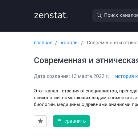
zenstat
.
Поиск канало
главная
каналы
Современная и этнич
Современная и этническа
Дата создания: 13 марта 2022 г.
история 
Этот канал - страничка специалистов, препод
психологии, помогающих людям совместить з
биологии, медицины с древними знаниями пре
сравнить