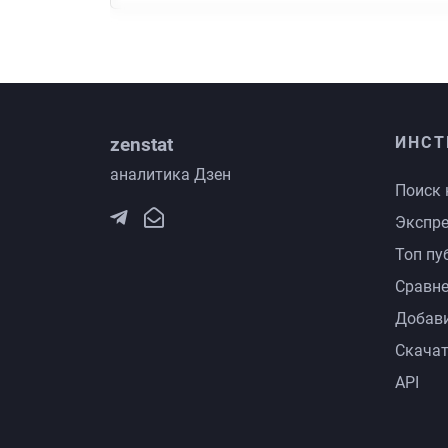
zenstat
ИНСТ
аналитика Дзен
Поиск 
Экспре
Топ пу
Сравне
Добави
Скачат
API