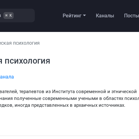
в
Рейтинг
Каналы
Пост
⌘ K
еская психология
я психология
канала
авателей, терапевтов из Института современной и этнической
нания полученные современными учеными в областях психол
дков, иногда представленных в архаичных источниках.