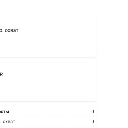
р. охват
R
осты
0
. охват
0