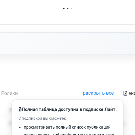
Нет доступных упоминаний.
раскрыть все
эк
Ролики
🔒
Полная таблица доступна в подписке Лайт.
Время чтения
Просмотров
С подпиской вы сможете:
Нет доступных публикаций. Попробуйте изменить фильтр.
просматривать полный список публикаций