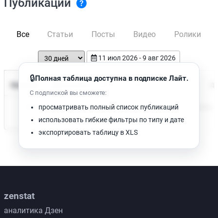
Публикации
Все
Статьи
Посты
Видео
Ролики
11 июл 2026 - 9 авг 2026
🔒
Полная таблица доступна в подписке Лайт.
Время чтения
Название
Просмотров
Да
С подпиской вы сможете:
Нет доступных публикаций. Попробуйте изменить фильтр.
просматривать полный список публикаций
использовать гибкие фильтры по типу и дате
экспортировать таблицу в XLS
zenstat
аналитика Дзен