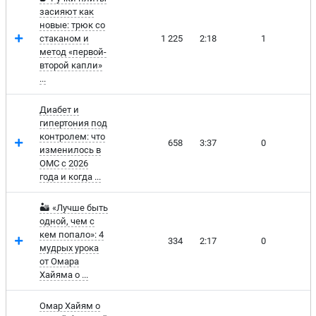
засияют как
новые: трюк со
стаканом и
1 225
2:18
1
4
метод «первой-
второй капли»
...
Диабет и
гипертония под
контролем: что
658
3:37
0
4
изменилось в
ОМС с 2026
года и когда ...
🏜️ «Лучше быть
одной, чем с
кем попало»: 4
334
2:17
0
6
мудрых урока
от Омара
Хайяма о ...
Омар Хайям о