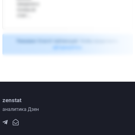
ожидания и
почему её
стоит ...
Показано
10
из
61
публикаций. Чтобы продолжить
авторизуйтесь
zenstat
аналитика Дзен