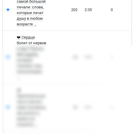
самой большой
печали: слова,
202
2:35
0
9
которые лечат
душу в любом
возрасте ...
❤️ Сердце
болит от нервов
и еды? Приказ
Минздрава,
66
3:24
0
1
который
поможет нам,
пенсионерам.
...
💰
Накопительная
часть пенсии:
кому положена,
53
3:31
0
1
как узнать и
можно ли
получить ...