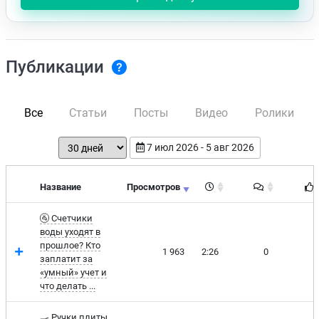
Публикации
Все
Статьи
Посты
Видео
Ролики
7 июл 2026 - 5 авг 2026
Время чтения
Название
Просмотров
🚰 Счетчики
воды уходят в
прошлое? Кто
1 963
2:26
0
6
заплатит за
«умный» учет и
что делать ...
🍳 Ручки плиты