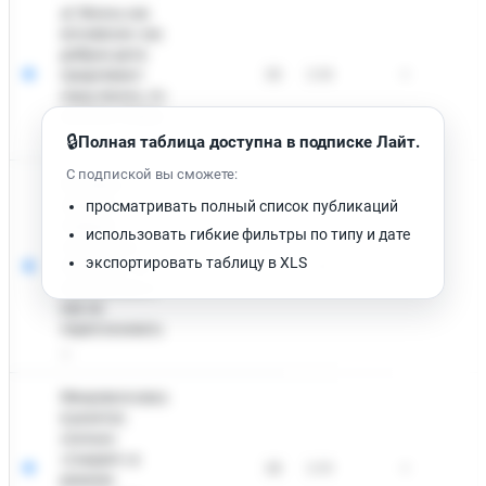
🌿 Жизнь как
мгновение: как
добрые дела
продлевают
33
2:38
0
1
нашу жизнь, по
мнению Омара
...
🔒
Полная таблица доступна в подписке Лайт.
С подпиской вы сможете:
🚰 Новые
правила
просматривать полный список публикаций
поверки
использовать гибкие фильтры по типу и дате
счётчиков с
экспортировать таблицу в XLS
2026 года: что
33
2:35
0
1
изменилось и
как не
переплачивать
...
Микроволновка
в розетке:
сколько
«съедает» в
28
2:39
0
1
режиме