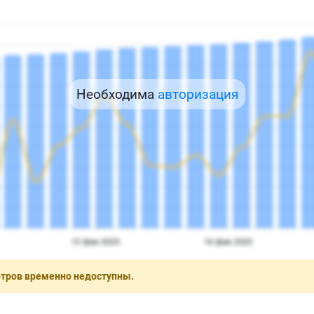
Необходима
авторизация
отров временно недоступны.