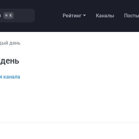
в
Рейтинг
Каналы
Пост
⌘ K
дый день
 день
я канала