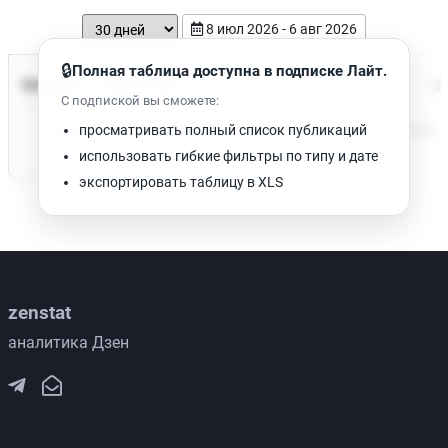
8 июл 2026 - 6 авг 2026
🔒
Полная таблица доступна в подписке Лайт.
Время чтения
Название
Просмотров
Да
С подпиской вы сможете:
Нет доступных публикаций. Попробуйте изменить фильтр.
просматривать полный список публикаций
использовать гибкие фильтры по типу и дате
экспортировать таблицу в XLS
zenstat
аналитика Дзен