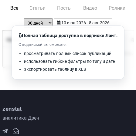
Все
Статьи
Посты
Видео
Ролики
10 июл 2026 - 8 авг 2026
🔒
Полная таблица доступна в подписке Лайт.
Время чтения
Название
Просмотров
Да
С подпиской вы сможете:
Нет доступных публикаций. Попробуйте изменить фильтр.
просматривать полный список публикаций
использовать гибкие фильтры по типу и дате
экспортировать таблицу в XLS
zenstat
аналитика Дзен