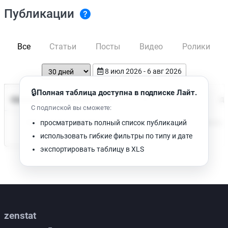
Публикации
Все
Статьи
Посты
Видео
Ролики
8 июл 2026 - 6 авг 2026
🔒
Полная таблица доступна в подписке Лайт.
Время чтения
Название
Просмотров
Да
С подпиской вы сможете:
Нет доступных публикаций. Попробуйте изменить фильтр.
просматривать полный список публикаций
использовать гибкие фильтры по типу и дате
экспортировать таблицу в XLS
zenstat