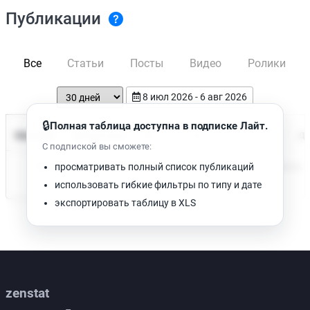
Публикации
Все
Статьи
Посты
Видео
Ролики
8 июл 2026 - 6 авг 2026
🔒
Полная таблица доступна в подписке Лайт.
Время чтения
Название
Просмотров
Да
С подпиской вы сможете:
Нет доступных публикаций. Попробуйте изменить фильтр.
просматривать полный список публикаций
использовать гибкие фильтры по типу и дате
экспортировать таблицу в XLS
zenstat