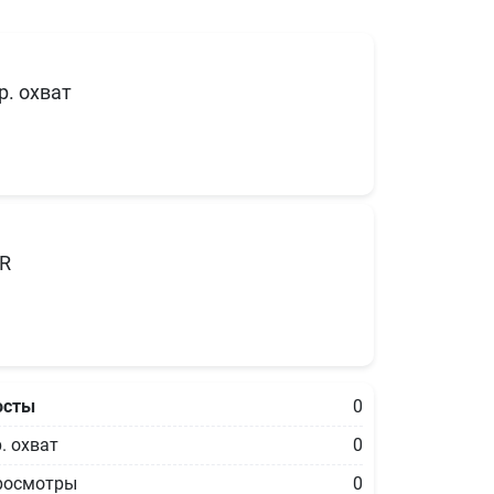
р. охват
R
осты
0
. охват
0
росмотры
0