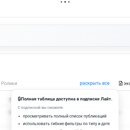
Нет доступных упоминаний.
раскрыть все
эк
Ролики
🔒
Полная таблица доступна в подписке Лайт.
Время чтения
Просмотров
С подпиской вы сможете:
Нет доступных публикаций. Попробуйте изменить фильтр.
просматривать полный список публикаций
использовать гибкие фильтры по типу и дате