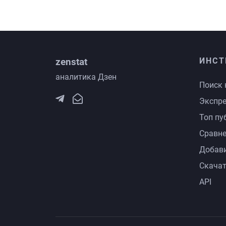
zenstat
ИНСТ
аналитика Дзен
Поиск 
Экспре
Топ пу
Сравне
Добави
Скачат
API