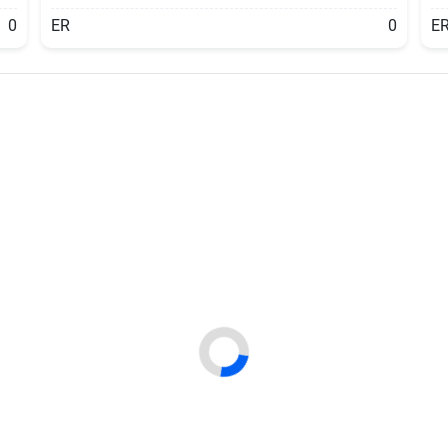
0
ER
0
E