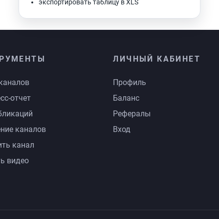
экспортировать таблицу в XLS
РУМЕНТЫ
ЛИЧНЫЙ КАБИНЕТ
каналов
Профиль
сс-отчет
Баланс
бликаций
Рефералы
ние каналов
Вход
ть канал
ь видео