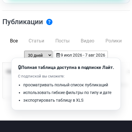
Публикации
Все
Статьи
Посты
Видео
Ролики
9 июл 2026 - 7 авг 2026
🔒
Полная таблица доступна в подписке Лайт.
Время чтения
Название
Просмотров
Да
С подпиской вы сможете:
Нет доступных публикаций. Попробуйте изменить фильтр.
просматривать полный список публикаций
использовать гибкие фильтры по типу и дате
экспортировать таблицу в XLS