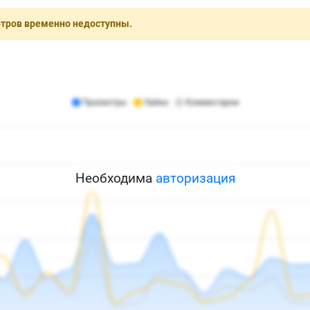
отров временно недоступны.
Необходима
авторизация