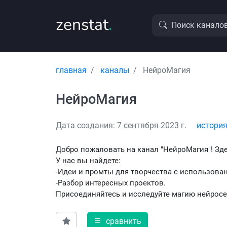
zenstat
.
Поиск канало
главная
каналы
НейроМагия
НейроМагия
Дата создания: 7 сентября 2023 г.
история
Добро пожаловать на канал "НейроМагия"! Зд
У нас вы найдете:
-Идеи и промты для творчества с использова
-Разбор интересных проектов.
Присоединяйтесь и исследуйте магию нейросе
сравнить