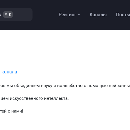
в
Рейтинг
Каналы
Пост
⌘ K
 канала
есь мы объединяем науку и волшебство с помощью нейронных
нием искусственного интеллекта.
тей с нами!