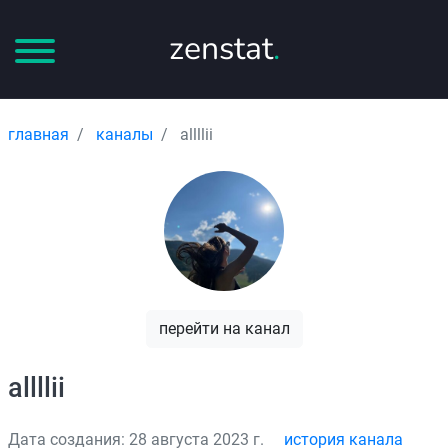
zenstat
.
главная
каналы
allllii
перейти на канал
allllii
Дата создания: 28 августа 2023 г.
история канала