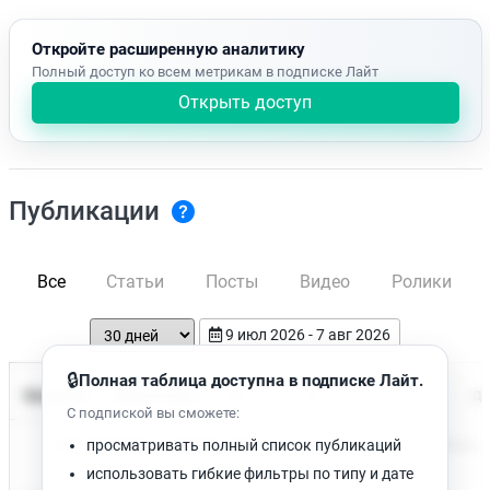
Откройте расширенную аналитику
Полный доступ ко всем метрикам в подписке Лайт
Открыть доступ
Публикации
Все
Статьи
Посты
Видео
Ролики
9 июл 2026 - 7 авг 2026
🔒
Полная таблица доступна в подписке Лайт.
Время чтения
Название
Просмотров
Да
С подпиской вы сможете:
Нет доступных публикаций. Попробуйте изменить фильтр.
просматривать полный список публикаций
использовать гибкие фильтры по типу и дате