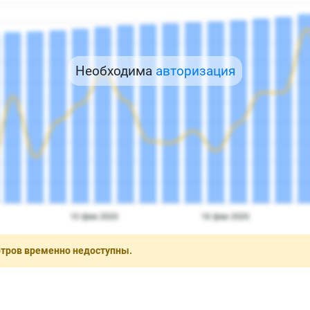
Необходима
авторизация
отров временно недоступны.