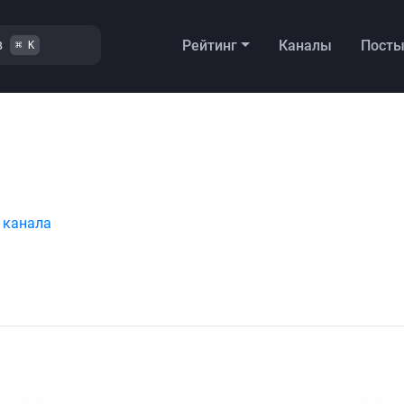
в
Рейтинг
Каналы
Пост
⌘ K
 канала