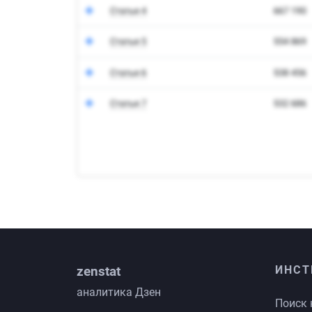
zenstat
ИНСТ
аналитика Дзен
Поиск 