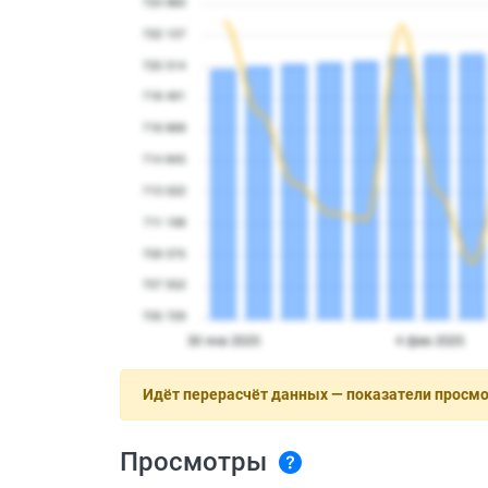
Идёт перерасчёт данных — показатели просм
Просмотры