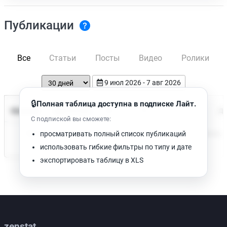
Публикации
Все
Статьи
Посты
Видео
Ролики
9 июл 2026 - 7 авг 2026
🔒
Полная таблица доступна в подписке Лайт.
Время чтения
Название
Просмотров
Да
С подпиской вы сможете:
Нет доступных публикаций. Попробуйте изменить фильтр.
просматривать полный список публикаций
использовать гибкие фильтры по типу и дате
экспортировать таблицу в XLS
zenstat