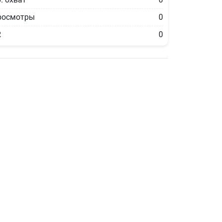
росмотры
0
R
0