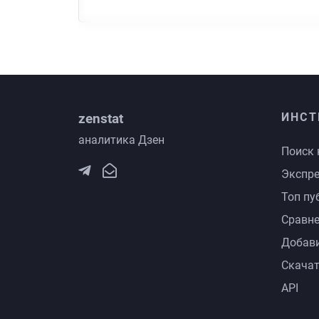
zenstat
ИНСТ
аналитика Дзен
Поиск 
Экспре
Топ пу
Сравне
Добави
Скачат
API