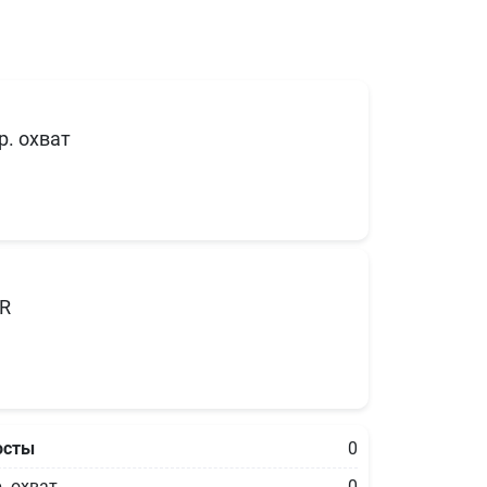
р. охват
R
осты
0
. охват
0