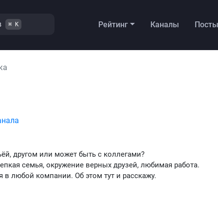
в
Рейтинг
Каналы
Пост
⌘ K
ка
анала
ьёй, другом или может быть с коллегами?
пкая семья, окружение верных друзей, любимая работа.
в любой компании. Об этом тут и расскажу.