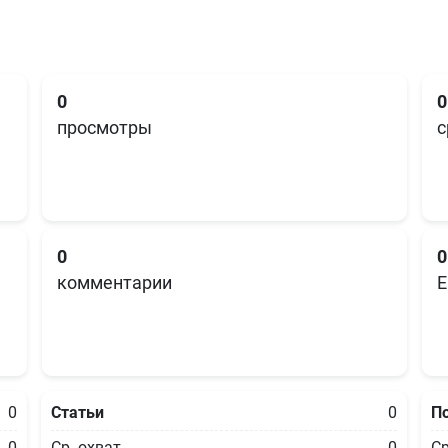
0
0
просмотры
с
0
0
комментарии
E
0
Статьи
0
П
0
Ср. охват
0
Ср