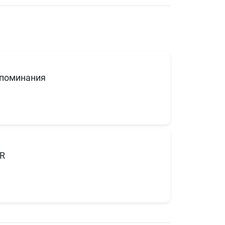
поминания
R