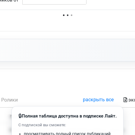
Нет доступных упоминаний.
раскрыть все
эк
Ролики
🔒
Полная таблица доступна в подписке Лайт.
Время чтения
Просмотров
С подпиской вы сможете:
Нет доступных публикаций. Попробуйте изменить фильтр.
просматривать полный список публикаций