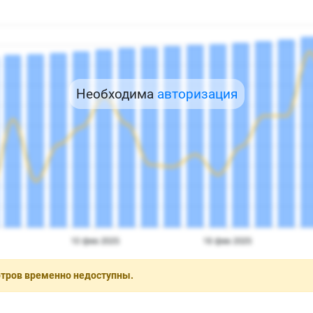
Необходима
авторизация
отров временно недоступны.