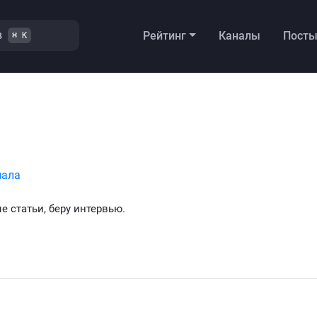
в
Рейтинг
Каналы
Пост
⌘ K
нала
е статьи, беру интервью.