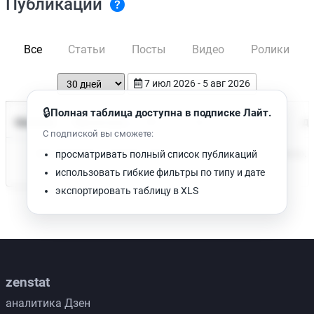
Публикации
Все
Статьи
Посты
Видео
Ролики
7 июл 2026 - 5 авг 2026
🔒
Полная таблица доступна в подписке Лайт.
Время чтения
Название
Просмотров
Да
С подпиской вы сможете:
Нет доступных публикаций. Попробуйте изменить фильтр.
просматривать полный список публикаций
использовать гибкие фильтры по типу и дате
экспортировать таблицу в XLS
zenstat
аналитика Дзен