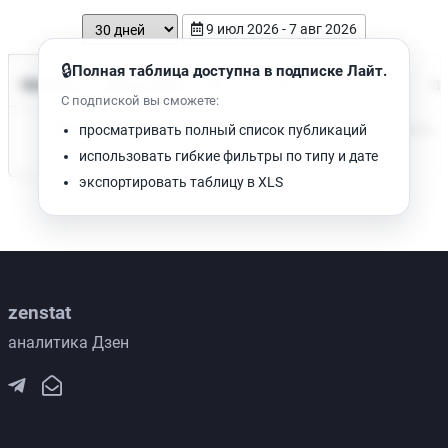
9 июл 2026 - 7 авг 2026
🔒
Полная таблица доступна в подписке Лайт.
Время чтения
Название
Просмотров
Да
С подпиской вы сможете:
Нет доступных публикаций. Попробуйте изменить фильтр.
просматривать полный список публикаций
использовать гибкие фильтры по типу и дате
экспортировать таблицу в XLS
zenstat
аналитика Дзен