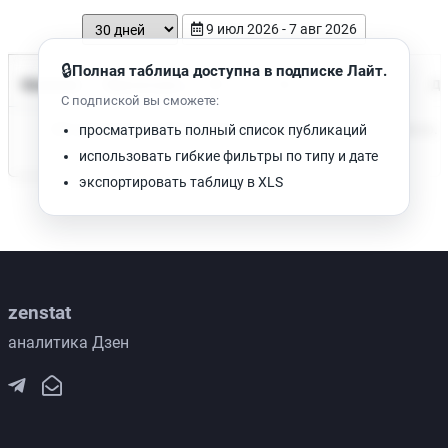
9 июл 2026 - 7 авг 2026
🔒
Полная таблица доступна в подписке Лайт.
Время чтения
Название
Просмотров
Да
С подпиской вы сможете:
Нет доступных публикаций. Попробуйте изменить фильтр.
просматривать полный список публикаций
использовать гибкие фильтры по типу и дате
экспортировать таблицу в XLS
zenstat
аналитика Дзен