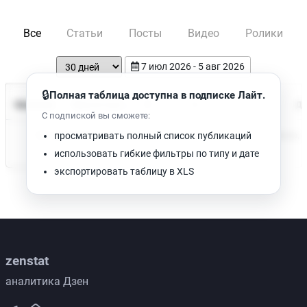
Все
Статьи
Посты
Видео
Ролики
7 июл 2026 - 5 авг 2026
🔒
Полная таблица доступна в подписке Лайт.
Время чтения
Название
Просмотров
Да
С подпиской вы сможете:
Нет доступных публикаций. Попробуйте изменить фильтр.
просматривать полный список публикаций
использовать гибкие фильтры по типу и дате
экспортировать таблицу в XLS
zenstat
аналитика Дзен