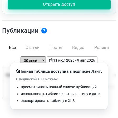
Открыть доступ
Публикации
Все
Статьи
Посты
Видео
Ролики
11 июл 2026 - 9 авг 2026
🔒
Полная таблица доступна в подписке Лайт.
Время чтения
Название
Просмотров
Да
С подпиской вы сможете:
Нет доступных публикаций. Попробуйте изменить фильтр.
просматривать полный список публикаций
использовать гибкие фильтры по типу и дате
экспортировать таблицу в XLS