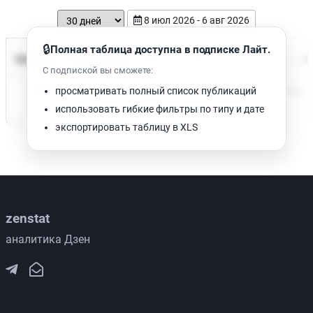
8 июл 2026 - 6 авг 2026
🔒
Полная таблица доступна в подписке Лайт.
Время чтения
Название
Просмотров
Да
С подпиской вы сможете:
Нет доступных публикаций. Попробуйте изменить фильтр.
просматривать полный список публикаций
использовать гибкие фильтры по типу и дате
экспортировать таблицу в XLS
zenstat
аналитика Дзен