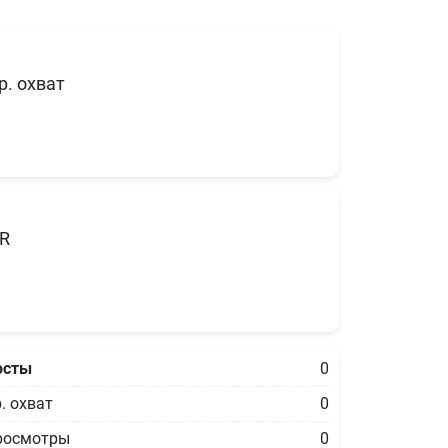
р. охват
R
осты
0
. охват
0
росмотры
0