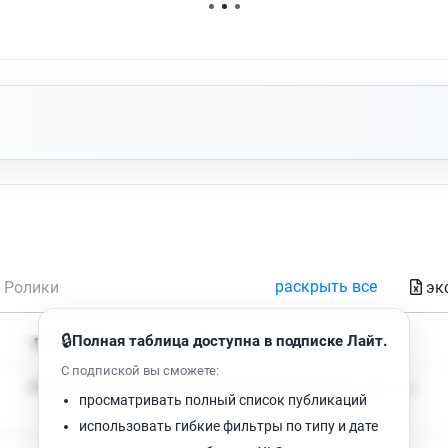
Нет доступных упоминаний.
раскрыть все
эк
Ролики
🔒
Полная таблица доступна в подписке Лайт.
Время чтения
Просмотров
С подпиской вы сможете:
Нет доступных публикаций. Попробуйте изменить фильтр.
просматривать полный список публикаций
использовать гибкие фильтры по типу и дате