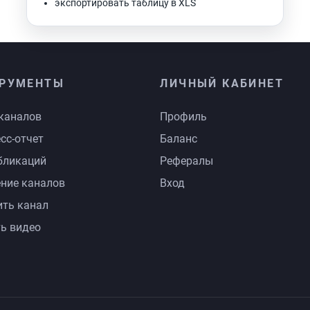
экспортировать таблицу в XLS
РУМЕНТЫ
ЛИЧНЫЙ КАБИНЕТ
каналов
Профиль
сс-отчет
Баланс
бликаций
Рефералы
ние каналов
Вход
ть канал
ь видео