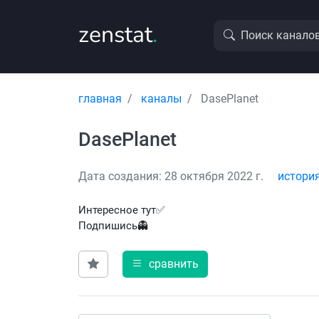
zenstat
.
Поиск канало
главная
каналы
DasePlanet
DasePlanet
Дата создания: 28 октября 2022 г.
истори
Интересное тут✅
Подпишись👻
сравнить