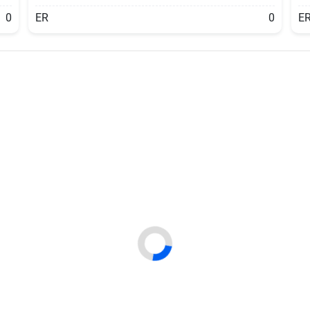
0
ER
0
E