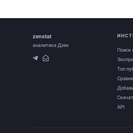
zenstat
ИНСТ
аналитика Дзен
Поиск 
Экспре
Топ пу
Сравне
Добави
Скачат
API