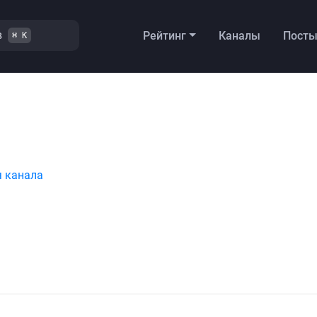
в
Рейтинг
Каналы
Пост
⌘ K
я канала