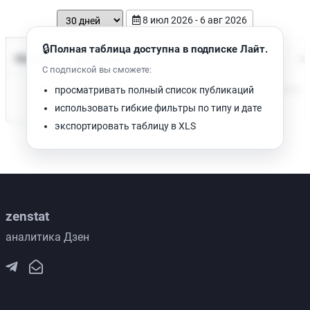
8 июл 2026 - 6 авг 2026
🔒
Полная таблица доступна в подписке Лайт.
Время чтения
Название
Просмотров
Да
С подпиской вы сможете:
Нет доступных публикаций. Попробуйте изменить фильтр.
просматривать полный список публикаций
использовать гибкие фильтры по типу и дате
экспортировать таблицу в XLS
zenstat
аналитика Дзен