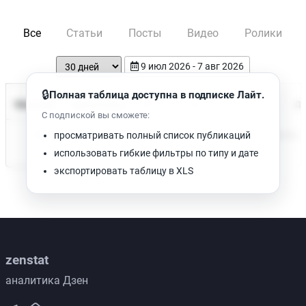
Все
Статьи
Посты
Видео
Ролики
9 июл 2026 - 7 авг 2026
🔒
Полная таблица доступна в подписке Лайт.
Время чтения
Название
Просмотров
Да
С подпиской вы сможете:
Нет доступных публикаций. Попробуйте изменить фильтр.
просматривать полный список публикаций
использовать гибкие фильтры по типу и дате
экспортировать таблицу в XLS
zenstat
аналитика Дзен