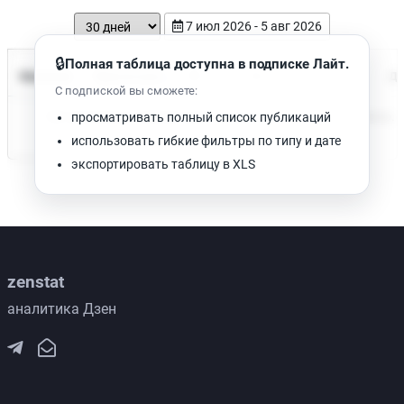
7 июл 2026 - 5 авг 2026
🔒
Полная таблица доступна в подписке Лайт.
Время чтения
Название
Просмотров
Да
С подпиской вы сможете:
Нет доступных публикаций. Попробуйте изменить фильтр.
просматривать полный список публикаций
использовать гибкие фильтры по типу и дате
экспортировать таблицу в XLS
zenstat
аналитика Дзен