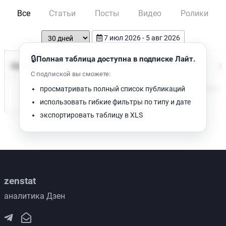
Все
Статьи
Посты
Видео
Ролики
7 июл 2026 - 5 авг 2026
🔒
Полная таблица доступна в подписке Лайт.
Время чтения
Название
Просмотров
Да
С подпиской вы сможете:
Нет доступных публикаций. Попробуйте изменить фильтр.
просматривать полный список публикаций
использовать гибкие фильтры по типу и дате
экспортировать таблицу в XLS
zenstat
аналитика Дзен