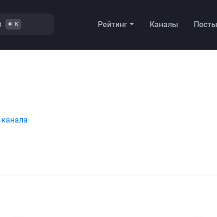
в
Рейтинг
Каналы
Пост
⌘ K
 канала