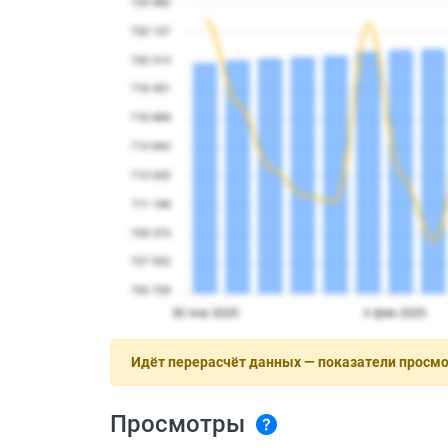
Идёт перерасчёт данных — показатели просм
Просмотры