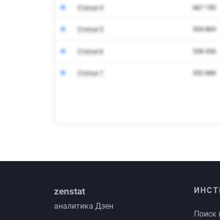
zenstat
ИНСТ
аналитика Дзен
Поиск 