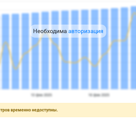
Необходима
авторизация
отров временно недоступны.