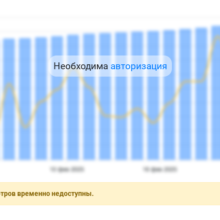
Необходима
авторизация
отров временно недоступны.