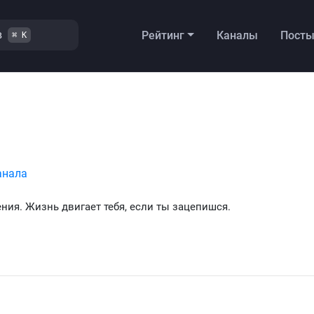
в
Рейтинг
Каналы
Пост
⌘ K
анала
ния. Жизнь двигает тебя, если ты зацепишся.