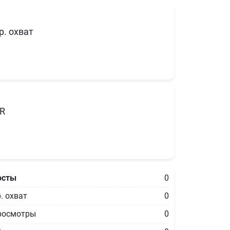
р. охват
R
осты
0
. охват
0
росмотры
0