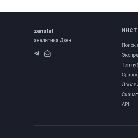
zenstat
ИНСТ
аналитика Дзен
Поиск 
Экспре
Топ пу
Сравне
Добави
Скачат
API