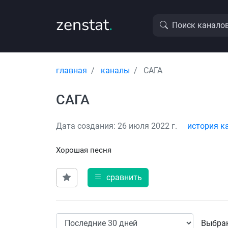
zenstat
.
Поиск канало
главная
каналы
САГА
САГА
Дата создания: 26 июля 2022 г.
история к
Хорошая песня
сравнить
Выбран