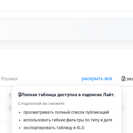
раскрыть все
эк
Ролики
🔒
Полная таблица доступна в подписке Лайт.
Время чтения
Просмотров
С подпиской вы сможете:
Нет доступных публикаций. Попробуйте изменить фильтр.
просматривать полный список публикаций
использовать гибкие фильтры по типу и дате
экспортировать таблицу в XLS