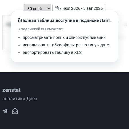
7 июл 2026 - 5 авг 2026
🔒
Полная таблица доступна в подписке Лайт.
Время чтения
Название
Просмотров
Да
С подпиской вы сможете:
Нет доступных публикаций. Попробуйте изменить фильтр.
просматривать полный список публикаций
использовать гибкие фильтры по типу и дате
экспортировать таблицу в XLS
zenstat
аналитика Дзен