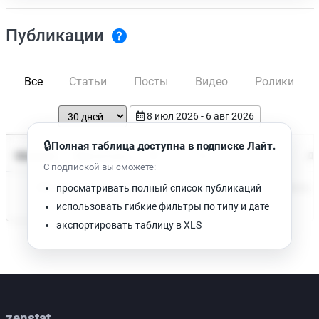
Публикации
Все
Статьи
Посты
Видео
Ролики
8 июл 2026 - 6 авг 2026
🔒
Полная таблица доступна в подписке Лайт.
Время чтения
Название
Просмотров
Да
С подпиской вы сможете:
Нет доступных публикаций. Попробуйте изменить фильтр.
просматривать полный список публикаций
использовать гибкие фильтры по типу и дате
экспортировать таблицу в XLS
zenstat