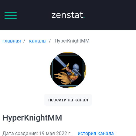
zenstat
.
главная
каналы
HyperKnightMM
перейти на канал
HyperKnightMM
Дата создания: 19 мая 2022 г.
история канала