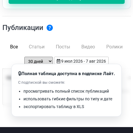
Публикации
Все
Статьи
Посты
Видео
Ролики
9 июл 2026 - 7 авг 2026
🔒
Полная таблица доступна в подписке Лайт.
Время чтения
Название
Просмотров
Да
С подпиской вы сможете:
Нет доступных публикаций. Попробуйте изменить фильтр.
просматривать полный список публикаций
использовать гибкие фильтры по типу и дате
экспортировать таблицу в XLS