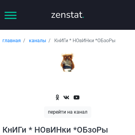
zenstat
.
главная
каналы
КнИГи * НОвИНки *ОБзоРы
перейти на канал
КнИГи * НОвИНки *ОБзоРы