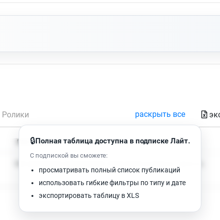
раскрыть все
эк
Ролики
🔒
Полная таблица доступна в подписке Лайт.
Время чтения
Просмотров
С подпиской вы сможете:
Нет доступных публикаций. Попробуйте изменить фильтр.
просматривать полный список публикаций
использовать гибкие фильтры по типу и дате
экспортировать таблицу в XLS