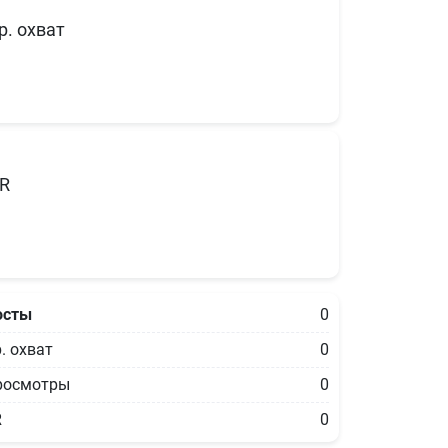
р. охват
R
осты
0
. охват
0
росмотры
0
R
0