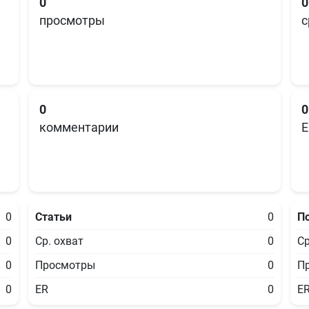
0
0
просмотры
с
0
0
комментарии
E
0
Статьи
0
П
0
Ср. охват
0
Ср
0
Просмотры
0
П
0
ER
0
E