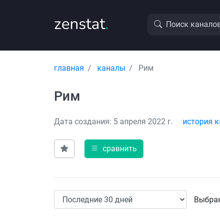
zenstat
.
Поиск канало
главная
каналы
Рим
Рим
Дата создания: 5 апреля 2022 г.
история к
сравнить
Выбран