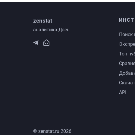
zenstat
ИНСТ
аналитика Дзен
Поиск 
Экспре
Топ пу
Сравне
Добави
Скачат
API
© zenstat.ru 2026